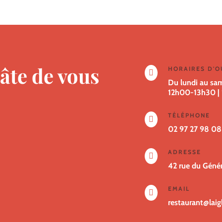
âte de vous
HORAIRES D'

Du lundi au sa
12h00-13h30
|
TÉLÉPHONE

02 97 27 98 08
ADRESSE

42 rue du Géné
EMAIL

restaurant@lai